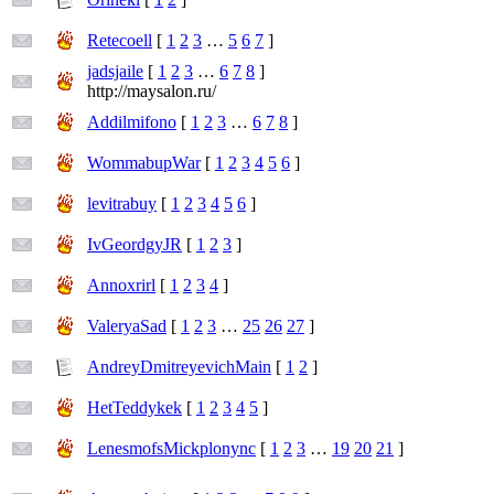
Retecoell
[
1
2
3
…
5
6
7
]
jadsjaile
[
1
2
3
…
6
7
8
]
http://maysalon.ru/
Addilmifono
[
1
2
3
…
6
7
8
]
WommabupWar
[
1
2
3
4
5
6
]
levitrabuy
[
1
2
3
4
5
6
]
IvGeordgyJR
[
1
2
3
]
Annoxrirl
[
1
2
3
4
]
ValeryaSad
[
1
2
3
…
25
26
27
]
AndreyDmitreyevichMain
[
1
2
]
HetTeddykek
[
1
2
3
4
5
]
LenesmofsMickplonync
[
1
2
3
…
19
20
21
]