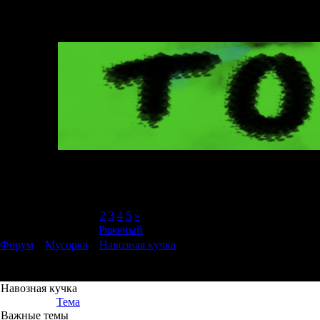
Страница
1
из
5
1
2
3
4
5
»
Модератор форума:
Ряженый
Форум
»
Мусорка
»
Навозная кучка
Навозная кучка
Тема
Важные темы