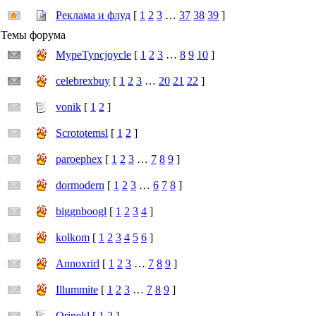
Реклама и флуд
[
1
2
3
…
37
38
39
]
Темы форума
MypeTyncjoycle
[
1
2
3
…
8
9
10
]
celebrexbuy
[
1
2
3
…
20
21
22
]
vonik
[
1
2
]
Scrototemsl
[
1
2
]
paroephex
[
1
2
3
…
7
8
9
]
dormodern
[
1
2
3
…
6
7
8
]
biggnboogl
[
1
2
3
4
]
kolkom
[
1
2
3
4
5
6
]
Annoxrirl
[
1
2
3
…
7
8
9
]
Illummite
[
1
2
3
…
7
8
9
]
Orinekl
[
1
2
]