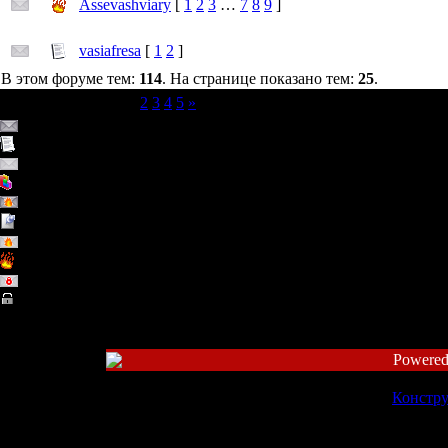
Assevashviary
[
1
2
3
…
7
8
9
]
vasiafresa
[
1
2
]
В этом форуме тем:
114
. На странице показано тем:
25
.
Страница
1
из
5
1
2
3
4
5
»
Обычная тема (Есть новые сообщения)
Обычная тема
Обычная тема (Нет новых сообщений)
Тема - опрос
Горячая тема (Есть новые сообщения)
Важная тема
Горячая тема (Нет новых сообщений)
Горячая тема
Закрытая тема (Нет новых сообщений)
Закрытая тема
Powered
Констру