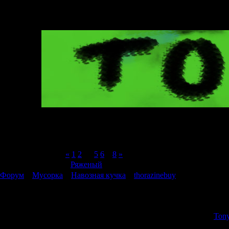
Страница
7
из
8
«
1
2
…
5
6
7
8
»
Модератор форума:
Ряженый
Форум
»
Мусорка
»
Навозная кучка
»
thorazinebuy
thorazinebuy
Tony