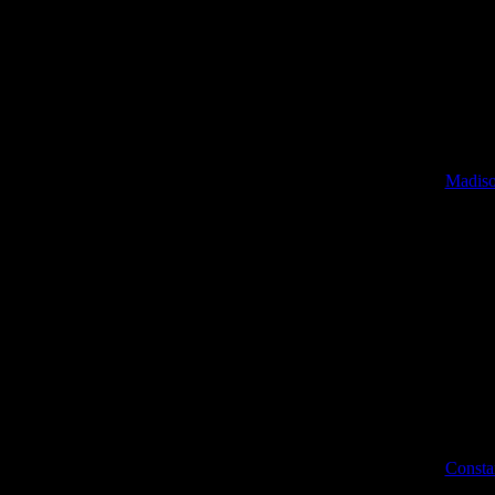
Группа: Гости
Madiso
Группа: Гости
Consta